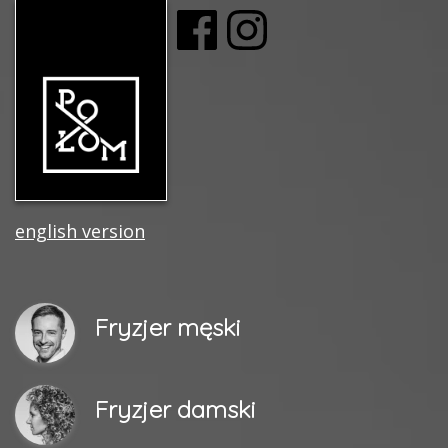
english version
Fryzjer męski
Fryzjer damski