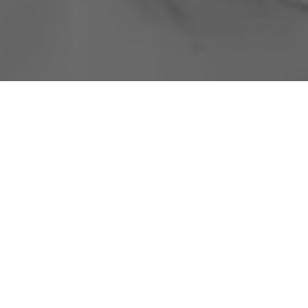
Salon
Jesteśmy do Twojej dyspozycji w
godzinach:
od poniedziałku do piątku
od 7 do 20